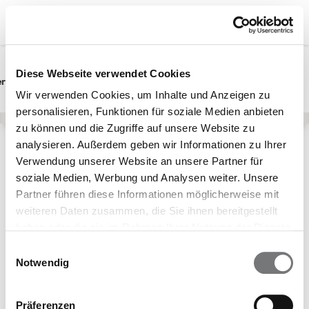
Diese Webseite verwendet Cookies
erwunsch
Schwangerschaft
Baby
Wir verwenden Cookies, um Inhalte und Anzeigen zu
personalisieren, Funktionen für soziale Medien anbieten
zu können und die Zugriffe auf unsere Website zu
analysieren. Außerdem geben wir Informationen zu Ihrer
Lebensphasen
Kinder
Online-Psychotherapie
Verwendung unserer Website an unsere Partner für
Teilnehmende Krankenkassen
soziale Medien, Werbung und Analysen weiter. Unsere
Partner führen diese Informationen möglicherweise mit
Schön, dass Du
weiteren Daten zusammen, die Sie ihnen bereitgestellt
Dich für die
haben oder die sie im Rahmen Ihrer Nutzung der Dienste
gesammelt haben.
Leistung "Online-
Einwilligungsauswahl
Notwendig
Psychotherapie"
interessierst!
Präferenzen