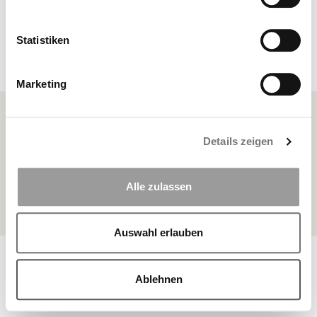
Statistiken
anzeigen
Marketing
FAQ
Details zeigen
Sitemap
Datenschutz
Alle zulassen
Impressum
Auswahl erlauben
© Copyright 2026 BKK Landesverband Bayern | Alle Rechte
vorbehalten
Ablehnen