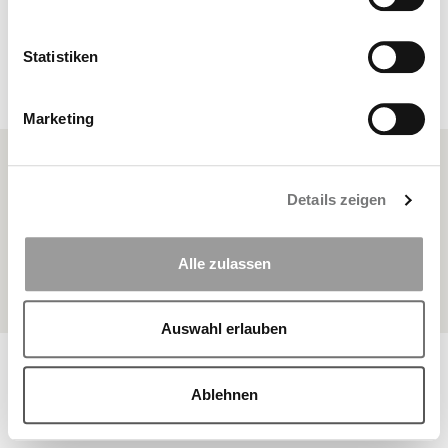
Statistiken
anzeigen
Marketing
FAQ
Details zeigen
Sitemap
Datenschutz
Alle zulassen
Impressum
Auswahl erlauben
© Copyright 2026 BKK Landesverband Bayern | Alle Rechte
vorbehalten
Ablehnen