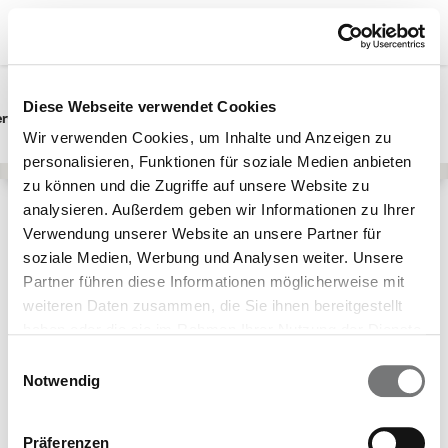
Diese Webseite verwendet Cookies
erwunsch
Schwangerschaft
Baby
Wir verwenden Cookies, um Inhalte und Anzeigen zu
personalisieren, Funktionen für soziale Medien anbieten
zu können und die Zugriffe auf unsere Website zu
analysieren. Außerdem geben wir Informationen zu Ihrer
Lebensphasen
Teenager & junge Erwachsene
Verwendung unserer Website an unsere Partner für
HPV-Impfberatung
Teilnehmende Krankenkassen
soziale Medien, Werbung und Analysen weiter. Unsere
Partner führen diese Informationen möglicherweise mit
Schön, dass Du
weiteren Daten zusammen, die Sie ihnen bereitgestellt
Dich für die
haben oder die sie im Rahmen Ihrer Nutzung der Dienste
gesammelt haben.
Leistung "HPV-
Einwilligungsauswahl
Notwendig
Impfberatung"
interessierst!
Präferenzen