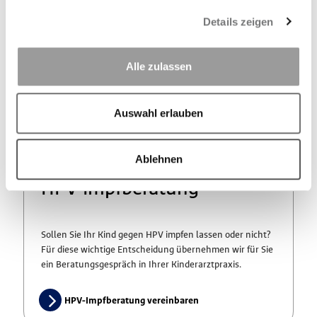
Details zeigen
Mit Eintritt in die Schule entwickeln manche Kinder
Sorgen oder Auffälligkeiten. Wir ermöglichen Ihnen zwei
Alle zulassen
zusätzliche Vorsorgetermine, um die Entwicklung Ihres
Kindes im Blick zu halten.
Auswahl erlauben
Zu den Grundschulchecks
Ablehnen
HPV-Impfberatung
Sollen Sie Ihr Kind gegen HPV impfen lassen oder nicht?
Für diese wichtige Entscheidung übernehmen wir für Sie
ein Beratungsgespräch in Ihrer Kinderarztpraxis.
HPV-Impfberatung vereinbaren