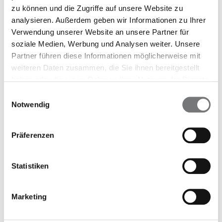
möglichst früh zu erkennen.
zu können und die Zugriffe auf unsere Website zu
analysieren. Außerdem geben wir Informationen zu Ihrer
Verwendung unserer Website an unsere Partner für
Zur sprachlichen Vorsorge
soziale Medien, Werbung und Analysen weiter. Unsere
Partner führen diese Informationen möglicherweise mit
weiteren Daten zusammen, die Sie ihnen bereitgestellt
Neolexon
haben oder die sie im Rahmen Ihrer Nutzung der Dienste
gesammelt haben.
Einwilligungsauswahl
Notwendig
Regelmäßiges Üben trägt maßgeblich zum Erfolg von
logopädischen Behandlungen bei. Mit der App Neolexon
kann Ihr Kind die therapeutischen Übungen spielerisch
Präferenzen
verinnerlichen.
Statistiken
Neolexon entdecken
Marketing
Grundschulchecks I + II