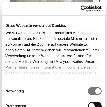
INFORM für Babys
Diese Webseite verwendet Cookies
Ist Ihr Baby (erneut) an Krebs erkrankt? Ein
Wir verwenden Cookies, um Inhalte und Anzeigen zu
neuartiges Analyseverfahren bietet die
personalisieren, Funktionen für soziale Medien anbieten
Möglichkeit auf eine zielgerichtete
zu können und die Zugriffe auf unsere Website zu
analysieren. Außerdem geben wir Informationen zu Ihrer
Therapie und erhöhte Heilungschancen.
Verwendung unserer Website an unsere Partner für
soziale Medien, Werbung und Analysen weiter. Unsere
Partner führen diese Informationen möglicherweise mit
weiteren Daten zusammen, die Sie ihnen bereitgestellt
haben oder die sie im Rahmen Ihrer Nutzung der Dienste
gesammelt haben.
Einwilligungsauswahl
Chance ergreifen
Notwendig
Präferenzen