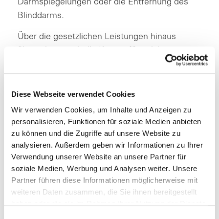
Darmspiegelungen oder die Entfernung des
Blinddarms.
Über die gesetzlichen Leistungen hinaus
übernehmen wir die Kosten für solche
ambulanten Eingriffe als Zusatzleistung.
Diese Webseite verwendet Cookies
Vorteile der ambulanten Kinderchirurgie
Wir verwenden Cookies, um Inhalte und Anzeigen zu
Ein ambulanter Eingriff kommt Ihrem Kind
personalisieren, Funktionen für soziale Medien anbieten
zu können und die Zugriffe auf unsere Website zu
gleich mehrfach zugute:
analysieren. Außerdem geben wir Informationen zu Ihrer
Die Behandlung Ihres Kindes erfolgt aus
Verwendung unserer Website an unsere Partner für
einer Hand. Das beinhaltet die Beratung, die
soziale Medien, Werbung und Analysen weiter. Unsere
Partner führen diese Informationen möglicherweise mit
Operation selbst, Nachuntersuchungen und
weiteren Daten zusammen, die Sie ihnen bereitgestellt
eine etwaige Medikamenteneinnahme.
haben oder die sie im Rahmen Ihrer Nutzung der Dienste
Nach dem Eingriff kann Ihr Kind wieder nach
gesammelt haben.
Einwilligungsauswahl