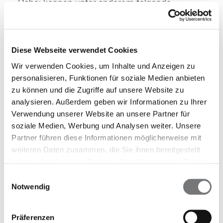
Dabei können unter anderem folgende
Themenbereiche zur Sprache kommen:
Aufmerksamkeitsstörungen /
Diese Webseite verwendet Cookies
Hyperkinetisches Syndrom (ADHS)
Ernährungsstörungen (Magersucht /
Wir verwenden Cookies, um Inhalte und Anzeigen zu
personalisieren, Funktionen für soziale Medien anbieten
Adipositas / Bulimie)
zu können und die Zugriffe auf unsere Website zu
Erziehungsprobleme
analysieren. Außerdem geben wir Informationen zu Ihrer
Schlafstörungen
Verwendung unserer Website an unsere Partner für
Emotionale Störungen
soziale Medien, Werbung und Analysen weiter. Unsere
soziale Verhaltensstörungen
Partner führen diese Informationen möglicherweise mit
Chronische Bauch- oder Kopfschmerzen
weiteren Daten zusammen, die Sie ihnen bereitgestellt
haben oder die sie im Rahmen Ihrer Nutzung der Dienste
psychosomatischen
gesammelt haben.
Ursprungs
Einwilligungsauswahl
Notwendig
Verdacht auf sexuellen Missbrauch oder
Misshandlung
Präferenzen
Angststörungen