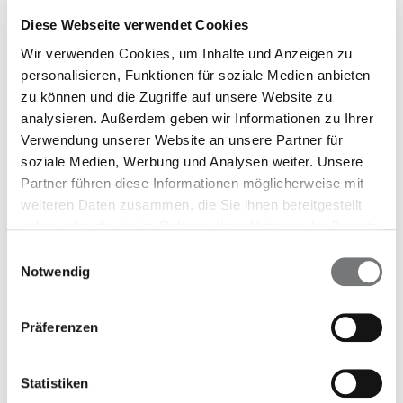
Diese Webseite verwendet Cookies
Gemeinsam stark für deine Gesundheit
Wir verwenden Cookies, um Inhalte und Anzeigen zu
Bei Kompass bist du nicht allein. Die
personalisieren, Funktionen für soziale Medien anbieten
zu können und die Zugriffe auf unsere Website zu
Beraterinnen und Berater der IVP stehen dir
analysieren. Außerdem geben wir Informationen zu Ihrer
von Anfang an zur Seite. Sie sind sehr erfahren
Verwendung unserer Website an unsere Partner für
darin, das für dich passende
soziale Medien, Werbung und Analysen weiter. Unsere
Unterstützungsangebot zu finden. Dies kann
Partner führen diese Informationen möglicherweise mit
sowohl therapeutische Gespräche oder
weiteren Daten zusammen, die Sie ihnen bereitgestellt
Coachings, Beratung zu sozialen Problemen
haben oder die sie im Rahmen Ihrer Nutzung der Dienste
gesammelt haben.
oder auch Online-Selbsthilfeprogramme
Einwilligungsauswahl
Notwendig
umfassen. Die Hilfen erhältst du abgestimmt
auf deine Situation entweder vor Ort, per
Telefon oder über Video.
Präferenzen
Gemeinsam sorgen wir dafür, dass es dir bald
Statistiken
wieder besser geht!